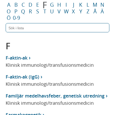
F
A
B
C
D
E
G
H
I
J
K
L
M
N
O
P
Q
R
S
T
U
V
W
X
Y
Z
Å
Ä
Ö
0-9
F
F-aktin-ak
Klinisk immunologi/transfusionsmedicin
F-aktin-ak (IgG)
Klinisk immunologi/transfusionsmedicin
Familjär medelhavsfeber, genetisk utredning
Klinisk immunologi/transfusionsmedicin
Farmakogenetik