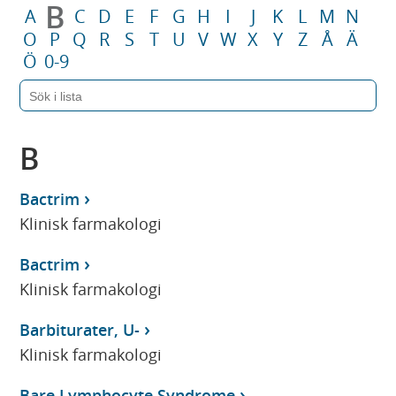
B
A
C
D
E
F
G
H
I
J
K
L
M
N
O
P
Q
R
S
T
U
V
W
X
Y
Z
Å
Ä
Ö
0-9
B
Bactrim
Klinisk farmakologi
Bactrim
Klinisk farmakologi
Barbiturater, U-
Klinisk farmakologi
Bare Lymphocyte Syndrome