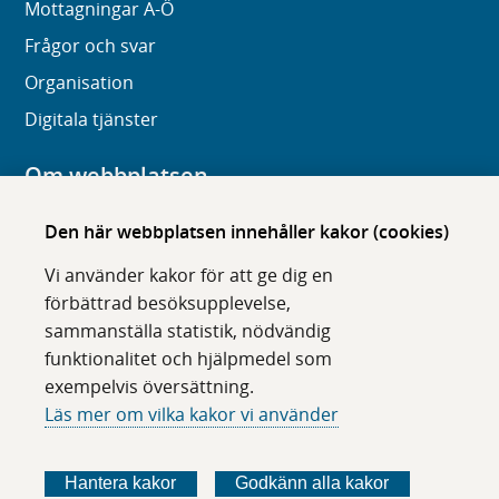
Mottagningar A-Ö
Frågor och svar
Organisation
Digitala tjänster
Om webbplatsen
Om karolinska.se
Den här webbplatsen innehåller kakor (cookies)
Navigation och hittbarhet
Vi använder kakor för att ge dig en
Tillgänglighet
förbättrad besöksupplevelse,
sammanställa statistik, nödvändig
Om cookies
funktionalitet och hjälpmedel som
exempelvis översättning.
Följ oss i sociala medier
Läs mer om vilka kakor vi använder
F
F
F
F
ö
ö
ö
ö
Hantera kakor
Godkänn alla kakor
l
l
l
l