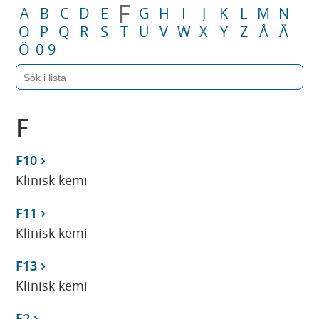
F
A
B
C
D
E
G
H
I
J
K
L
M
N
O
P
Q
R
S
T
U
V
W
X
Y
Z
Å
Ä
Ö
0-9
F
F10
Klinisk kemi
F11
Klinisk kemi
F13
Klinisk kemi
F2