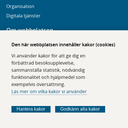
Organisation
Digitala tjänster
Om webbplatsen
Om karolinska.se
Den här webbplatsen innehåller kakor (cookies)
Navigation och hittbarhet
Vi använder kakor för att ge dig en
Tillgänglighet
förbättrad besöksupplevelse,
sammanställa statistik, nödvändig
Om cookies
funktionalitet och hjälpmedel som
exempelvis översättning.
Följ oss i sociala medier
Läs mer om vilka kakor vi använder
F
F
F
F
ö
ö
ö
ö
Hantera kakor
Godkänn alla kakor
l
l
l
l
j
j
j
j
o
o
o
o