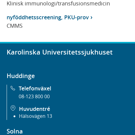
Klinisk immunologi/transfusionsmedicin
nyföddhetsscreening, PKU-prov
CMMS
Karolinska Universitetssjukhuset
Huddinge
Telefonväxel
08-123 800 00
Huvudentré
Hälsovägen 13
Solna