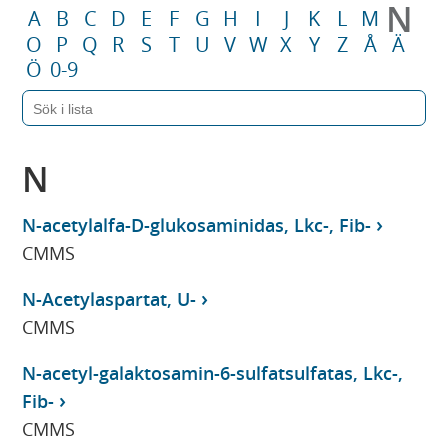
N
A
B
C
D
E
F
G
H
I
J
K
L
M
O
P
Q
R
S
T
U
V
W
X
Y
Z
Å
Ä
Ö
0-9
N
N-acetylalfa-D-glukosaminidas, Lkc-, Fib-
CMMS
N-Acetylaspartat, U-
CMMS
N-acetyl-galaktosamin-6-sulfatsulfatas, Lkc-,
Fib-
CMMS