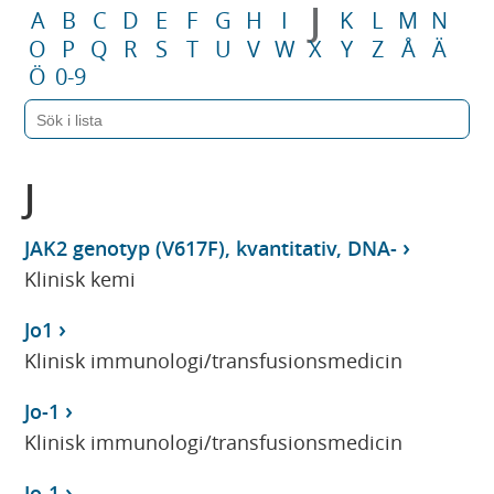
J
A
B
C
D
E
F
G
H
I
K
L
M
N
O
P
Q
R
S
T
U
V
W
X
Y
Z
Å
Ä
Ö
0-9
J
JAK2 genotyp (V617F), kvantitativ, DNA-
Klinisk kemi
Jo1
Klinisk immunologi/transfusionsmedicin
Jo-1
Klinisk immunologi/transfusionsmedicin
Jo-1