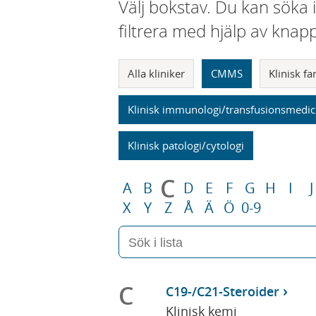
Välj bokstav. Du kan söka 
filtrera med hjälp av knap
Alla kliniker
CMMS
Klinisk f
Klinisk immunologi/transfusionsmedic
Klinisk patologi/cytologi
C
A
B
D
E
F
G
H
I
J
X
Y
Z
Å
Ä
Ö
0-9
C
C19-/C21-Steroider
Klinisk kemi