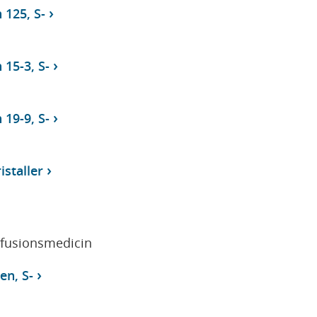
 125, S-
 15-3, S-
 19-9, S-
istaller
sfusionsmedicin
en, S-