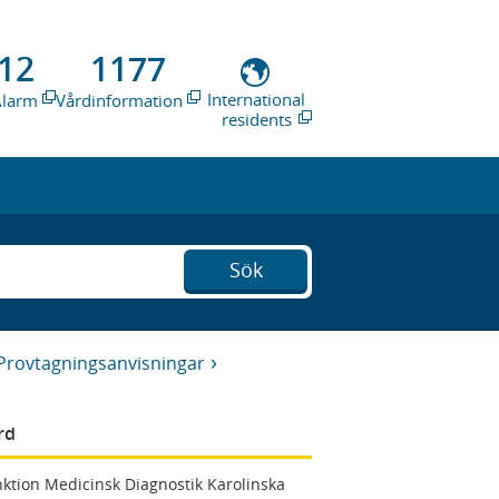
12
1177
International
Alarm
Vårdinformation
residents
Sök
Provtagningsanvisningar
rd
ktion Medicinsk Diagnostik Karolinska