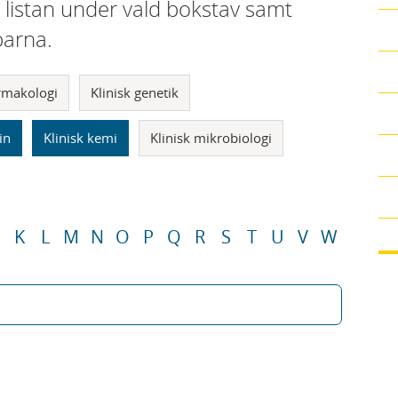
i listan under vald bokstav samt
parna.
armakologi
Klinisk genetik
in
Klinisk kemi
Klinisk mikrobiologi
K
L
M
N
O
P
Q
R
S
T
U
V
W