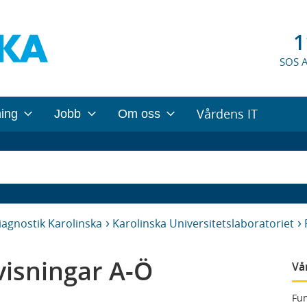
1
SOS 
Vårdens IT
ning
Jobb
Om oss
iagnostik Karolinska
Karolinska Universitetslaboratoriet
isningar A-Ö
Vå
Fun