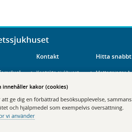
etssjukhuset
Kontakt
Hitta snabbt
fonväxel
Kontakta sjukhuset
Mottagningar A
23 700 00
Hitta hit
Frågor och svar
innehåller kakor (cookies)
För vårdgivare
Organisation
udentré
 att ge dig en förbättrad besöksupplevelse, sammanstä
niavägen 3
Press
Digitala tjänster
itet och hjälpmedel som exempelvis översättning.
or vi använder