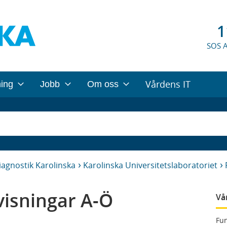
1
SOS 
Vårdens IT
ning
Jobb
Om oss
iagnostik Karolinska
Karolinska Universitetslaboratoriet
isningar A-Ö
Vå
Fun