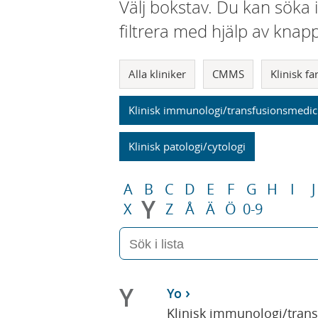
Välj bokstav. Du kan söka 
filtrera med hjälp av knap
Alla kliniker
CMMS
Klinisk f
Klinisk immunologi/transfusionsmedic
Klinisk patologi/cytologi
A
B
C
D
E
F
G
H
I
J
Y
X
Z
Å
Ä
Ö
0-9
Y
Yo
Klinisk immunologi/tran