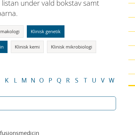
i listan under vald bokstav samt
parna.
armakologi
Klinisk genetik
in
Klinisk kemi
Klinisk mikrobiologi
K
L
M
N
O
P
Q
R
S
T
U
V
W
sfusionsmedicin