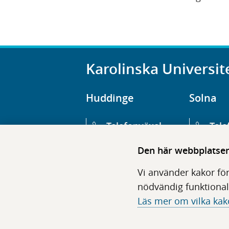
Karolinska Universit
Huddinge
Solna
Telefonväxel
Tele
08-123 800 00
08-1
Den här webbplatsen 
Huvudentré
Huv
Vi använder kakor för
Hälsovägen 13
Euge
nödvändig funktional
Läs mer om vilka kak