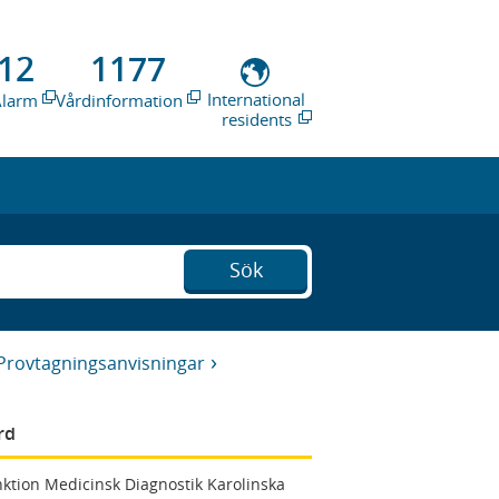
12
1177
International
Alarm
Vårdinformation
residents
Sök
Provtagningsanvisningar
rd
ktion Medicinsk Diagnostik Karolinska