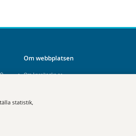
Om webbplatsen
-Ö
Om karolinska.se
Navigation och
hittbarhet
lla statistik,
Tillgänglighet
Om cookies