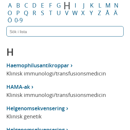
H
A
B
C
D
E
F
G
I
J
K
L
M
N
O
P
Q
R
S
T
U
V
W
X
Y
Z
Å
Ä
Ö
0-9
H
Haemophilusantikroppar
Klinisk immunologi/transfusionsmedicin
HAMA-ak
Klinisk immunologi/transfusionsmedicin
Helgenomsekvensering
Klinisk genetik
Helgenomsekvensering