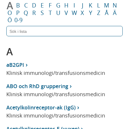
A
B
C
D
E
F
G
H
I
J
K
L
M
N
O
P
Q
R
S
T
U
V
W
X
Y
Z
Å
Ä
Ö
0-9
A
aB2GPI
Klinisk immunologi/transfusionsmedicin
ABO och RhD gruppering
Klinisk immunologi/transfusionsmedicin
Acetylkolinreceptor-ak (IgG)
Klinisk immunologi/transfusionsmedicin
Acetylkolinreceptor-E (vuxen)