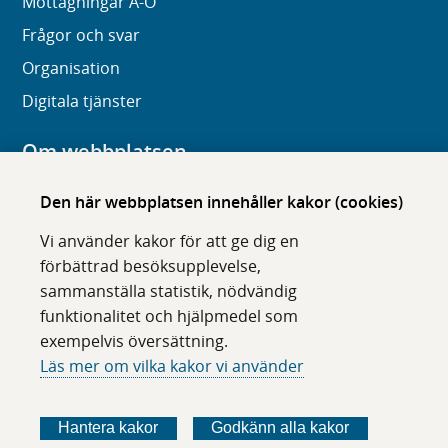
Mottagningar A-Ö
Frågor och svar
Organisation
Digitala tjänster
Om webbplatsen
Om karolinska.se
Den här webbplatsen innehåller kakor (cookies)
Navigation och hittbarhet
Vi använder kakor för att ge dig en
Tillgänglighet
förbättrad besöksupplevelse,
sammanställa statistik, nödvändig
Om cookies
funktionalitet och hjälpmedel som
exempelvis översättning.
Följ oss i sociala medier
Läs mer om vilka kakor vi använder
F
F
F
F
ö
ö
ö
ö
Hantera kakor
Godkänn alla kakor
l
l
l
l