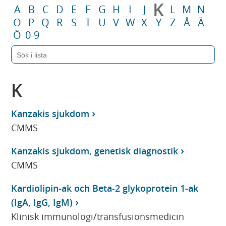
K
A
B
C
D
E
F
G
H
I
J
L
M
N
O
P
Q
R
S
T
U
V
W
X
Y
Z
Å
Ä
Ö
0-9
K
Kanzakis sjukdom
CMMS
Kanzakis sjukdom, genetisk diagnostik
CMMS
Kardiolipin-ak och Beta-2 glykoprotein 1-ak
(IgA, IgG, IgM)
Klinisk immunologi/transfusionsmedicin