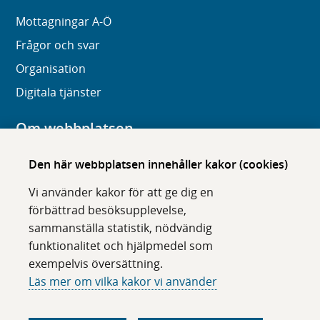
Mottagningar A-Ö
Frågor och svar
Organisation
Digitala tjänster
Om webbplatsen
Om karolinska.se
Den här webbplatsen innehåller kakor (cookies)
Navigation och hittbarhet
Vi använder kakor för att ge dig en
Tillgänglighet
förbättrad besöksupplevelse,
sammanställa statistik, nödvändig
Om cookies
funktionalitet och hjälpmedel som
exempelvis översättning.
Följ oss i sociala medier
Läs mer om vilka kakor vi använder
F
F
F
F
ö
ö
ö
ö