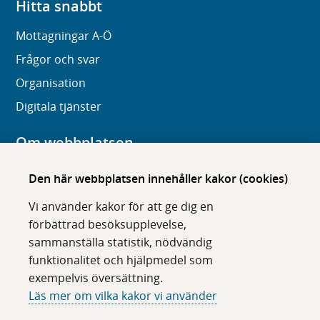
Hitta snabbt
Mottagningar A-Ö
Frågor och svar
Organisation
Digitala tjänster
Om webbplatsen
Om karolinska.se
Den här webbplatsen innehåller kakor (cookies)
Navigation och hittbarhet
Vi använder kakor för att ge dig en
Tillgänglighet
förbättrad besöksupplevelse,
sammanställa statistik, nödvändig
Om cookies
funktionalitet och hjälpmedel som
exempelvis översättning.
Följ oss i sociala medier
Läs mer om vilka kakor vi använder
F
F
F
F