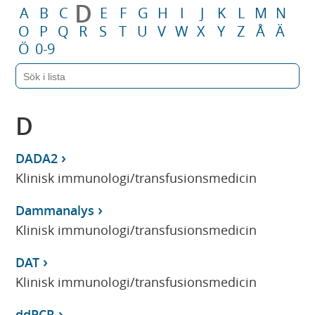
D
A
B
C
E
F
G
H
I
J
K
L
M
N
O
P
Q
R
S
T
U
V
W
X
Y
Z
Å
Ä
Ö
0-9
D
DADA2
Klinisk immunologi/transfusionsmedicin
Dammanalys
Klinisk immunologi/transfusionsmedicin
DAT
Klinisk immunologi/transfusionsmedicin
ddPCR