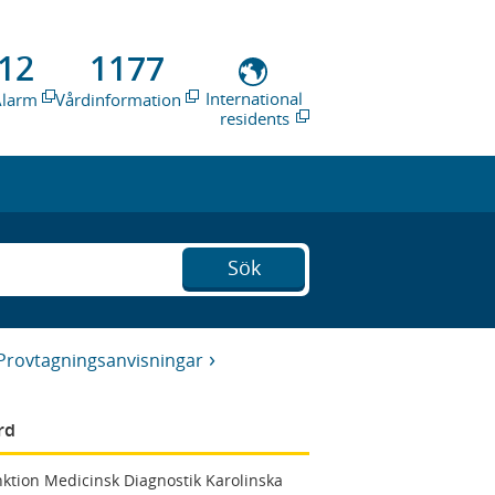
12
1177
International
Alarm
Vårdinformation
residents
Sök
Provtagningsanvisningar
rd
ktion Medicinsk Diagnostik Karolinska