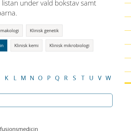
i listan under vald bokstav samt
parna.
armakologi
Klinisk genetik
in
Klinisk kemi
Klinisk mikrobiologi
K
L
M
N
O
P
Q
R
S
T
U
V
W
sfusionsmedicin