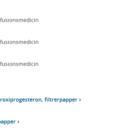
sfusionsmedicin
sfusionsmedicin
sfusionsmedicin
roxiprogesteron, filtrerpapper
rpapper