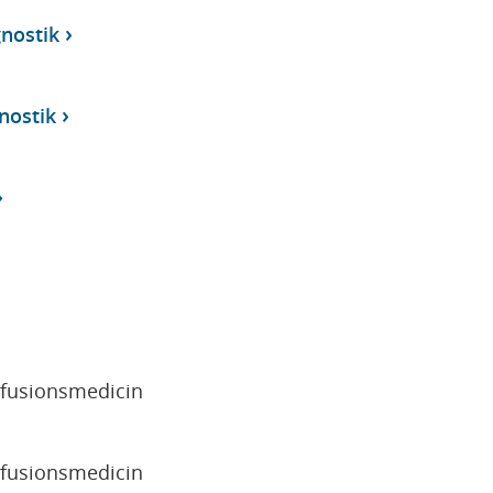
gnostik
gnostik
sfusionsmedicin
sfusionsmedicin