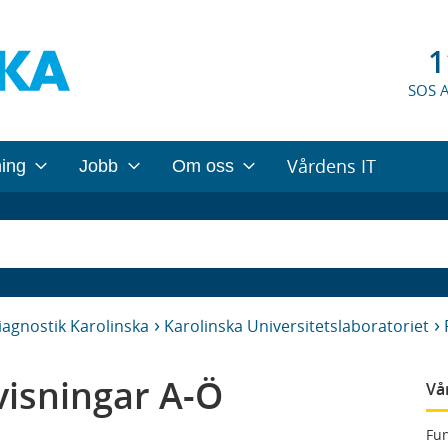
1
SOS 
Vårdens IT
ning
Jobb
Om oss
iagnostik Karolinska
Karolinska Universitetslaboratoriet
isningar A-Ö
Vå
Fun