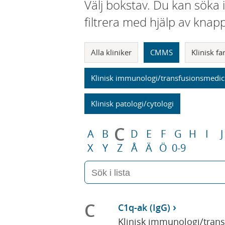
Välj bokstav. Du kan söka 
filtrera med hjälp av knap
Alla kliniker
CMMS
Klinisk f
Klinisk immunologi/transfusionsmedic
Klinisk patologi/cytologi
C
A
B
D
E
F
G
H
I
J
X
Y
Z
Å
Ä
Ö
0-9
C
C1q-ak (IgG)
Klinisk immunologi/tran