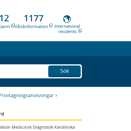
12
1177
International
Alarm
Vårdinformation
residents
Sök
Provtagningsanvisningar
rd
ktion Medicinsk Diagnostik Karolinska