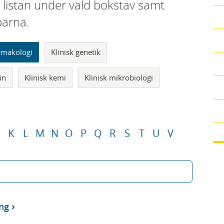
i listan under vald bokstav samt
parna.
armakologi
Klinisk genetik
in
Klinisk kemi
Klinisk mikrobiologi
K
L
M
N
O
P
Q
R
S
T
U
V
ng