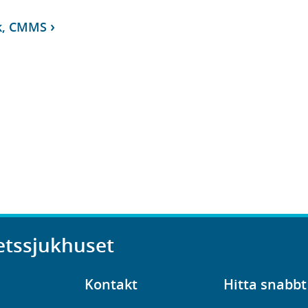
ik, CMMS
etssjukhuset
Kontakt
Hitta snabbt