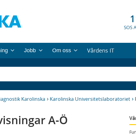
1
SOS 
Vårdens IT
ning
Jobb
Om oss
iagnostik Karolinska
Karolinska Universitetslaboratoriet
isningar A-Ö
Vå
Fun