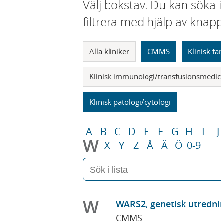
Välj bokstav. Du kan söka 
filtrera med hjälp av knap
Alla kliniker
CMMS
Klinisk f
Klinisk immunologi/transfusionsmedic
Klinisk patologi/cytologi
A
B
C
D
E
F
G
H
I
J
W
X
Y
Z
Å
Ä
Ö
0-9
W
WARS2, genetisk utredni
CMMS