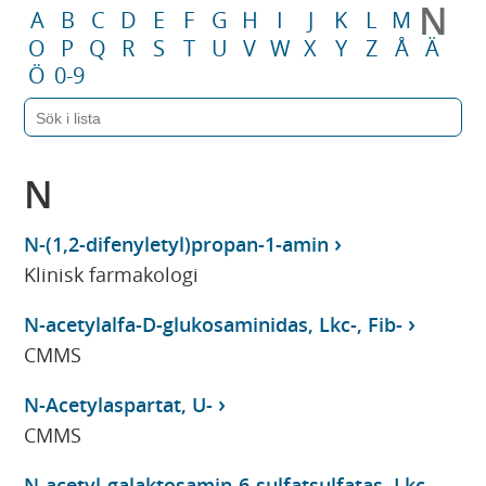
N
A
B
C
D
E
F
G
H
I
J
K
L
M
O
P
Q
R
S
T
U
V
W
X
Y
Z
Å
Ä
Ö
0-9
N
N-(1,2-difenyletyl)propan-1-amin
Klinisk farmakologi
N-acetylalfa-D-glukosaminidas, Lkc-, Fib-
CMMS
N-Acetylaspartat, U-
CMMS
N-acetyl-galaktosamin-6-sulfatsulfatas, Lkc-,