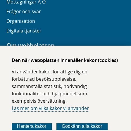
Mottagningar A-Ö
Frågor och svar
Organisation
Digitala tjänster
Om webbplatsen
Om karolinska.se
Den här webbplatsen innehåller kakor (cookies)
Navigation och hittbarhet
Vi använder kakor för att ge dig en
Tillgänglighet
förbättrad besöksupplevelse,
sammanställa statistik, nödvändig
Om cookies
funktionalitet och hjälpmedel som
exempelvis översättning.
Följ oss i sociala medier
Läs mer om vilka kakor vi använder
F
F
F
F
ö
ö
ö
ö
Hantera kakor
Godkänn alla kakor
l
l
l
l