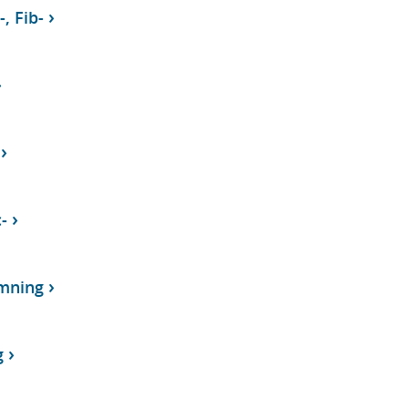
-, Fib-
-
mning
g