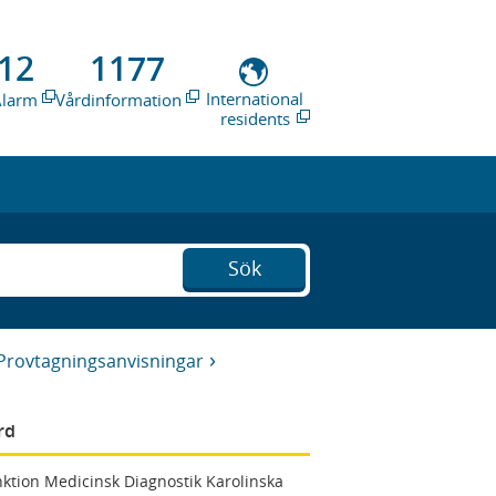
12
1177
International
Alarm
Vårdinformation
residents
Sök
Provtagningsanvisningar
rd
ktion Medicinsk Diagnostik Karolinska