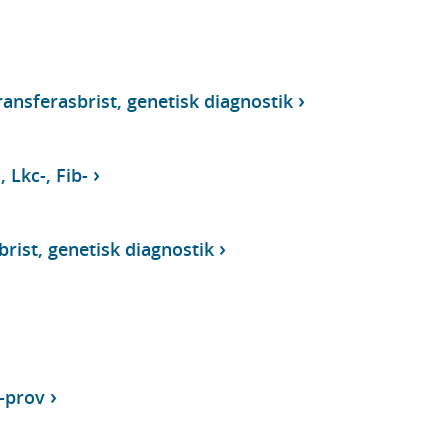
ransferasbrist, genetisk diagnostik
 Lkc-, Fib-
brist, genetisk diagnostik
-prov