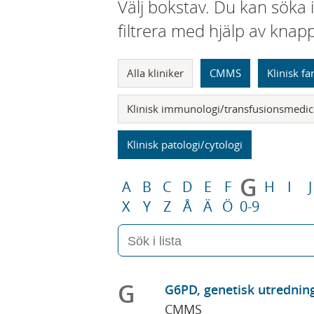
Välj bokstav. Du kan söka 
filtrera med hjälp av knap
Alla kliniker
CMMS
Klinisk f
Klinisk immunologi/transfusionsmedic
Klinisk patologi/cytologi
G
A
B
C
D
E
F
H
I
J
X
Y
Z
Å
Ä
Ö
0-9
G
G6PD, genetisk utrednin
CMMS