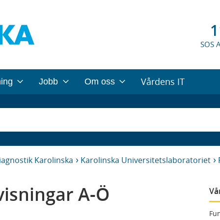
1
SOS 
Vårdens IT
ning
Jobb
Om oss
iagnostik Karolinska
Karolinska Universitetslaboratoriet
isningar A-Ö
Vå
Fun