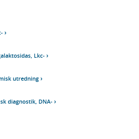
-
alaktosidas, Lkc-
misk utredning
isk diagnostik, DNA-