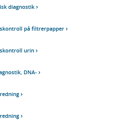
isk diagnostik
kontroll på filtrerpapper
kontroll urin
agnostik, DNA-
tredning
tredning