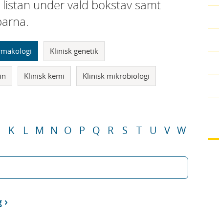
i listan under vald bokstav samt
parna.
armakologi
Klinisk genetik
in
Klinisk kemi
Klinisk mikrobiologi
K
L
M
N
O
P
Q
R
S
T
U
V
W
g