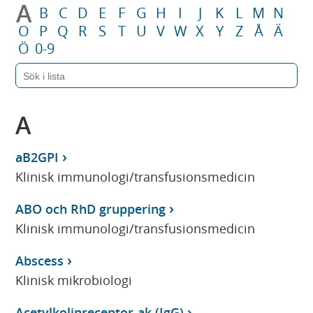
A
B
C
D
E
F
G
H
I
J
K
L
M
N
O
P
Q
R
S
T
U
V
W
X
Y
Z
Å
Ä
Ö
0-9
A
aB2GPI
Klinisk immunologi/transfusionsmedicin
ABO och RhD gruppering
Klinisk immunologi/transfusionsmedicin
Abscess
Klinisk mikrobiologi
Acetylkolinreceptor-ak (IgG)