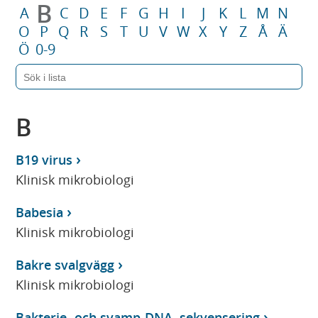
B
A
C
D
E
F
G
H
I
J
K
L
M
N
O
P
Q
R
S
T
U
V
W
X
Y
Z
Å
Ä
Ö
0-9
B
B19 virus
Klinisk mikrobiologi
Babesia
Klinisk mikrobiologi
Bakre svalgvägg
Klinisk mikrobiologi
Bakterie- och svamp-DNA, sekvensering