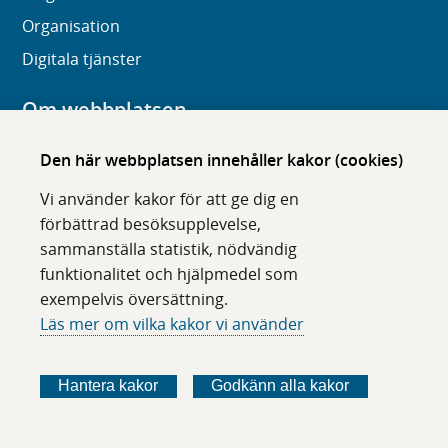
Organisation
Digitala tjänster
Om webbplatsen
Om karolinska.se
Den här webbplatsen innehåller kakor (cookies)
Navigation och hittbarhet
Vi använder kakor för att ge dig en
Tillgänglighet
förbättrad besöksupplevelse,
sammanställa statistik, nödvändig
Om cookies
funktionalitet och hjälpmedel som
exempelvis översättning.
Följ oss i sociala medier
Läs mer om vilka kakor vi använder
F
F
F
F
ö
ö
ö
ö
Hantera kakor
Godkänn alla kakor
l
l
l
l
j
j
j
j
o
o
o
o