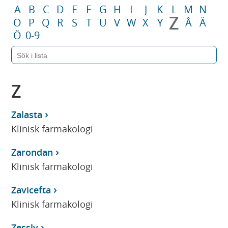
A
B
C
D
E
F
G
H
I
J
K
L
M
N
Z
O
P
Q
R
S
T
U
V
W
X
Y
Å
Ä
Ö
0-9
Z
Zalasta
Klinisk farmakologi
Zarondan
Klinisk farmakologi
Zavicefta
Klinisk farmakologi
Zessly