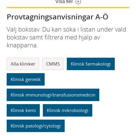
Visa fler
Provtagningsanvisningar A-Ö
Välj bokstav. Du kan söka i listan under vald
bokstav samt filtrera med hjälp av
knapparna.
Alla kliniker
CMMS
Klinisk farmakologi
Klinisk genetik
Klinisk immunologi/transfusionsmedicin
Klinisk kemi
Klinisk mikrobiologi
Klinisk patologi/cytologi