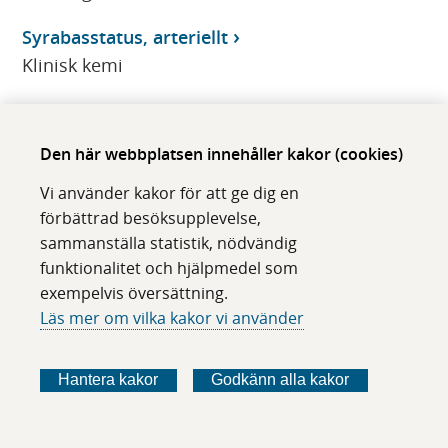
Syrabasstatus, arteriellt
Klinisk kemi
Syrabasstatus, kapillärt
Klinisk kemi
Den här webbplatsen innehåller kakor (cookies)
Syrabasstatus, venöst
Vi använder kakor för att ge dig en
Klinisk kemi
förbättrad besöksupplevelse,
sammanställa statistik, nödvändig
Syrgasdissociation, p50(st), B-
funktionalitet och hjälpmedel som
Klinisk kemi
exempelvis översättning.
Läs mer om vilka kakor vi använder
Syrgastension (pO2), arteriellt
Klinisk kemi
Hantera kakor
Godkänn alla kakor
Syrgastension (pO2), kapillärt
Klinisk kemi