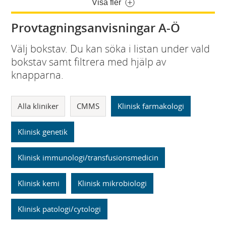
Visa fler
Provtagningsanvisningar A-Ö
Välj bokstav. Du kan söka i listan under vald
bokstav samt filtrera med hjälp av
knapparna.
Alla kliniker
CMMS
Klinisk farmakologi
Klinisk genetik
Klinisk immunologi/transfusionsmedicin
Klinisk kemi
Klinisk mikrobiologi
Klinisk patologi/cytologi