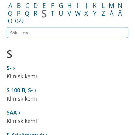
A
B
C
D
E
F
G
H
I
J
K
L
M
N
S
O
P
Q
R
T
U
V
W
X
Y
Z
Å
Ä
Ö
0-9
S
S-
Klinisk kemi
S 100 B, S-
Klinisk kemi
SAA
Klinisk kemi
S-Adalimumab