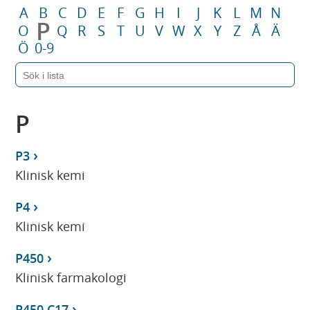
A
B
C
D
E
F
G
H
I
J
K
L
M
N
P
O
Q
R
S
T
U
V
W
X
Y
Z
Å
Ä
Ö
0-9
P
P3
Klinisk kemi
P4
Klinisk kemi
P450
Klinisk farmakologi
P450 C17