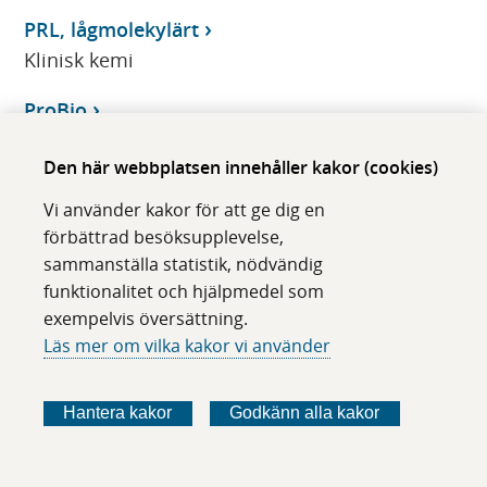
PRL, lågmolekylärt
Klinisk kemi
ProBio
Klinisk patologi/cytologi
Den här webbplatsen innehåller kakor (cookies)
ProBio Prostatacancer Assay
Vi använder kakor för att ge dig en
Klinisk patologi/cytologi
förbättrad besöksupplevelse,
sammanställa statistik, nödvändig
pro-BNP
funktionalitet och hjälpmedel som
Klinisk kemi
exempelvis översättning.
Läs mer om vilka kakor vi använder
ProBrain natriuretisk peptid, NT-, P-
Klinisk kemi
Hantera kakor
Godkänn alla kakor
PROG
Klinisk kemi