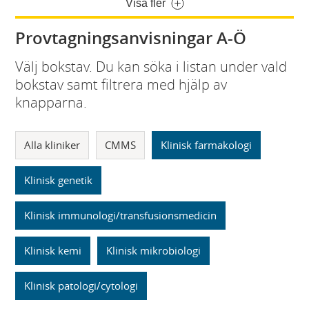
Visa fler
Provtagningsanvisningar A-Ö
Välj bokstav. Du kan söka i listan under vald
bokstav samt filtrera med hjälp av
knapparna.
Alla kliniker
CMMS
Klinisk farmakologi
Klinisk genetik
Klinisk immunologi/transfusionsmedicin
Klinisk kemi
Klinisk mikrobiologi
Klinisk patologi/cytologi