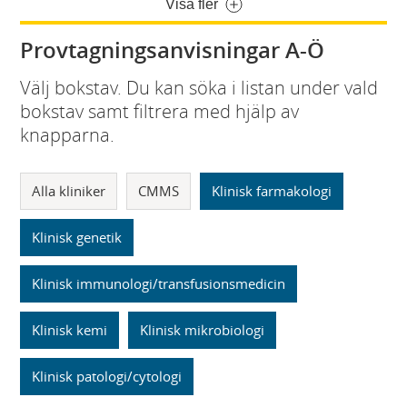
Visa fler
Provtagningsanvisningar A-Ö
Välj bokstav. Du kan söka i listan under vald
bokstav samt filtrera med hjälp av
knapparna.
Alla kliniker
CMMS
Klinisk farmakologi
Klinisk genetik
Klinisk immunologi/transfusionsmedicin
Klinisk kemi
Klinisk mikrobiologi
Klinisk patologi/cytologi