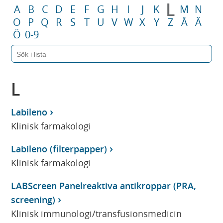
L
A
B
C
D
E
F
G
H
I
J
K
M
N
O
P
Q
R
S
T
U
V
W
X
Y
Z
Å
Ä
Ö
0-9
L
Labileno
Klinisk farmakologi
Labileno (filterpapper)
Klinisk farmakologi
LABScreen Panelreaktiva antikroppar (PRA,
screening)
Klinisk immunologi/transfusionsmedicin