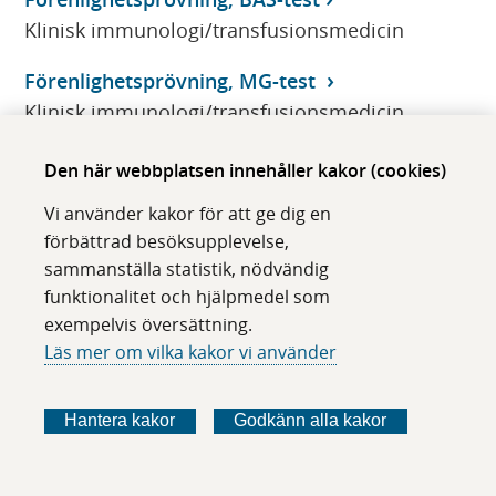
Klinisk immunologi/transfusionsmedicin
Förenlighetsprövning, MG-test
Klinisk immunologi/transfusionsmedicin
Förvärvad genetisk avvikelse
Den här webbplatsen innehåller kakor (cookies)
Klinisk genetik
Vi använder kakor för att ge dig en
förbättrad besöksupplevelse,
sammanställa statistik, nödvändig
Karolinska Universitetssjukhuset
funktionalitet och hjälpmedel som
exempelvis översättning.
Läs mer om vilka kakor vi använder
Huddinge
Telefonväxel
Hantera kakor
Godkänn alla kakor
08-123 800 00