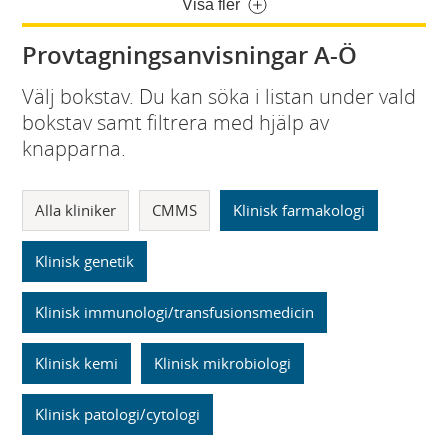
Visa fler
Provtagningsanvisningar A-Ö
Välj bokstav. Du kan söka i listan under vald
bokstav samt filtrera med hjälp av
knapparna.
Alla kliniker
CMMS
Klinisk farmakologi
Klinisk genetik
Klinisk immunologi/transfusionsmedicin
Klinisk kemi
Klinisk mikrobiologi
Klinisk patologi/cytologi