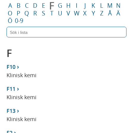
F
A
B
C
D
E
G
H
I
J
K
L
M
N
O
P
Q
R
S
T
U
V
W
X
Y
Z
Å
Ä
Ö
0-9
F
F10
Klinisk kemi
F11
Klinisk kemi
F13
Klinisk kemi
F2