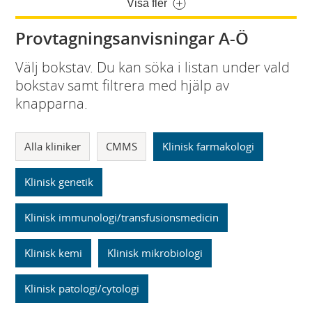
Visa fler
Provtagningsanvisningar A-Ö
Välj bokstav. Du kan söka i listan under vald
bokstav samt filtrera med hjälp av
knapparna.
Alla kliniker
CMMS
Klinisk farmakologi
Klinisk genetik
Klinisk immunologi/transfusionsmedicin
Klinisk kemi
Klinisk mikrobiologi
Klinisk patologi/cytologi