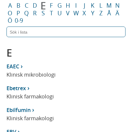
E
A
B
C
D
F
G
H
I
J
K
L
M
N
O
P
Q
R
S
T
U
V
W
X
Y
Z
Å
Ä
Ö
0-9
E
EAEC
Klinisk mikrobiologi
Ebetrex
Klinisk farmakologi
Ebilfumin
Klinisk farmakologi
EBV