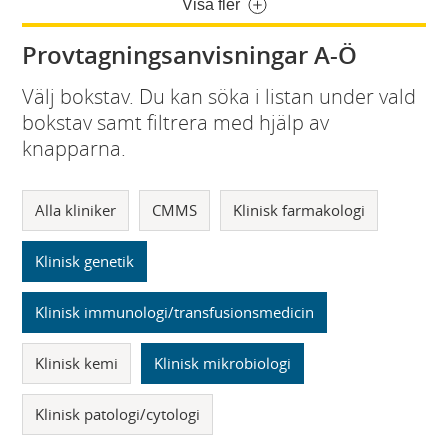
Visa fler
Provtagningsanvisningar A-Ö
Välj bokstav. Du kan söka i listan under vald
bokstav samt filtrera med hjälp av
knapparna.
Alla kliniker
CMMS
Klinisk farmakologi
Klinisk genetik
Klinisk immunologi/transfusionsmedicin
Klinisk kemi
Klinisk mikrobiologi
Klinisk patologi/cytologi