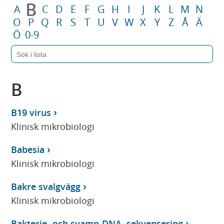
B
A
C
D
E
F
G
H
I
J
K
L
M
N
O
P
Q
R
S
T
U
V
W
X
Y
Z
Å
Ä
Ö
0-9
B
B19 virus
Klinisk mikrobiologi
Babesia
Klinisk mikrobiologi
Bakre svalgvägg
Klinisk mikrobiologi
Bakterie- och svamp-DNA, sekvensering