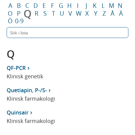
A
B
C
D
E
F
G
H
I
J
K
L
M
N
Q
O
P
R
S
T
U
V
W
X
Y
Z
Å
Ä
Ö
0-9
Q
QF-PCR
Klinisk genetik
Quetiapin, P-/S-
Klinisk farmakologi
Quinsair
Klinisk farmakologi