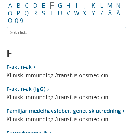
F
A
B
C
D
E
G
H
I
J
K
L
M
N
O
P
Q
R
S
T
U
V
W
X
Y
Z
Å
Ä
Ö
0-9
F
F-aktin-ak
Klinisk immunologi/transfusionsmedicin
F-aktin-ak (IgG)
Klinisk immunologi/transfusionsmedicin
Familjär medelhavsfeber, genetisk utredning
Klinisk immunologi/transfusionsmedicin
Farmakogenetik