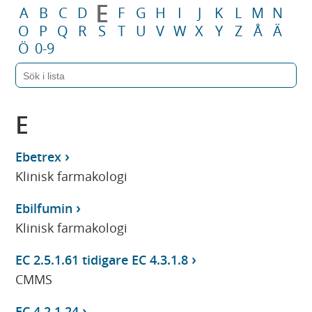
E
A
B
C
D
F
G
H
I
J
K
L
M
N
O
P
Q
R
S
T
U
V
W
X
Y
Z
Å
Ä
Ö
0-9
E
Ebetrex
Klinisk farmakologi
Ebilfumin
Klinisk farmakologi
EC 2.5.1.61 tidigare EC 4.3.1.8
CMMS
EC 4.2.1.24