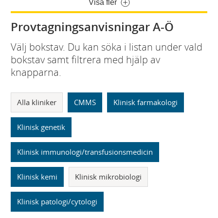
Visa fler
Provtagningsanvisningar A-Ö
Välj bokstav. Du kan söka i listan under vald
bokstav samt filtrera med hjälp av
knapparna.
Alla kliniker
CMMS
Klinisk farmakologi
Klinisk genetik
Klinisk immunologi/transfusionsmedicin
Klinisk kemi
Klinisk mikrobiologi
Klinisk patologi/cytologi