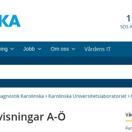
1
SOS 
Vårdens IT
ning
Jobb
Om oss
iagnostik Karolinska
Karolinska Universitetslaboratoriet
isningar A-Ö
Vå
Fun