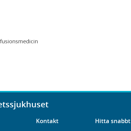
sfusionsmedicin
etssjukhuset
Kontakt
Hitta snabbt