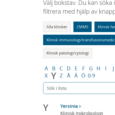
Välj bokstav. Du kan söka 
filtrera med hjälp av knap
Alla kliniker
CMMS
Klinisk f
Klinisk immunologi/transfusionsmedic
Klinisk patologi/cytologi
A
B
C
D
E
F
G
H
I
J
Y
X
Z
Å
Ä
Ö
0-9
Y
Yersinia
Klinisk mikrobiologi