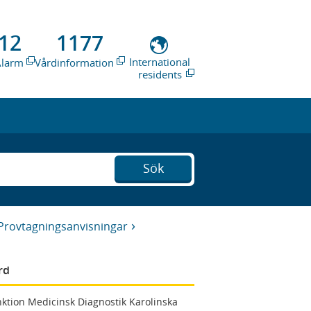
12
1177
International
Alarm
Vårdinformation
residents
Sök
Provtagningsanvisningar
rd
ktion Medicinsk Diagnostik Karolinska