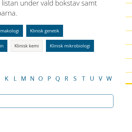
i listan under vald bokstav samt
parna.
armakologi
Klinisk genetik
in
Klinisk kemi
Klinisk mikrobiologi
K
L
M
N
O
P
Q
R
S
T
U
V
W