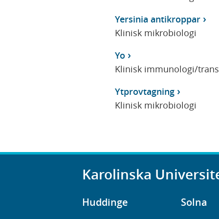
Yersinia antikroppar
Klinisk mikrobiologi
Yo
Klinisk immunologi/tran
Ytprovtagning
Klinisk mikrobiologi
Karolinska Universit
Huddinge
Solna