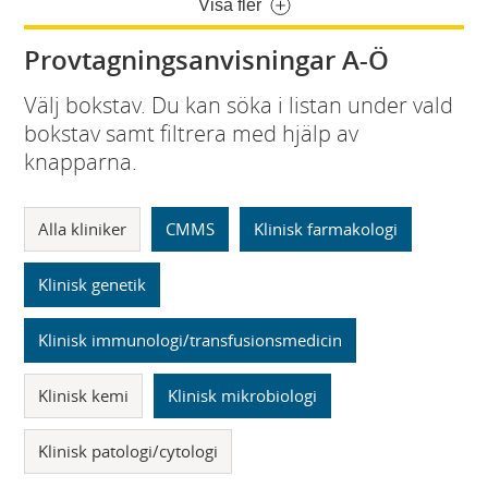
Visa fler
Provtagningsanvisningar A-Ö
Välj bokstav. Du kan söka i listan under vald
bokstav samt filtrera med hjälp av
knapparna.
Alla kliniker
CMMS
Klinisk farmakologi
Klinisk genetik
Klinisk immunologi/transfusionsmedicin
Klinisk kemi
Klinisk mikrobiologi
Klinisk patologi/cytologi