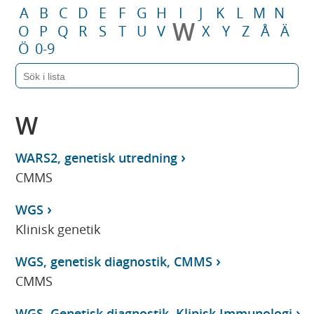
A
B
C
D
E
F
G
H
I
J
K
L
M
N
W
O
P
Q
R
S
T
U
V
X
Y
Z
Å
Ä
Ö
0-9
W
WARS2, genetisk utredning
CMMS
WGS
Klinisk genetik
WGS, genetisk diagnostik, CMMS
CMMS
WGS, Genetisk diagnostik, Klinisk Immunologi