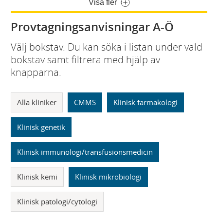
Visa fler
Provtagningsanvisningar A-Ö
Välj bokstav. Du kan söka i listan under vald
bokstav samt filtrera med hjälp av
knapparna.
Alla kliniker
CMMS
Klinisk farmakologi
Klinisk genetik
Klinisk immunologi/transfusionsmedicin
Klinisk kemi
Klinisk mikrobiologi
Klinisk patologi/cytologi