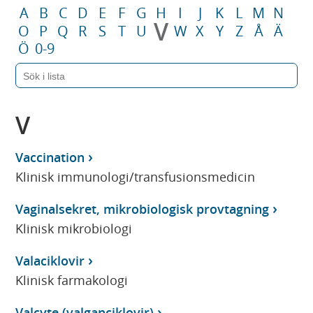
A
B
C
D
E
F
G
H
I
J
K
L
M
N
V
O
P
Q
R
S
T
U
W
X
Y
Z
Å
Ä
Ö
0-9
V
Vaccination
Klinisk immunologi/transfusionsmedicin
Vaginalsekret, mikrobiologisk provtagning
Klinisk mikrobiologi
Valaciklovir
Klinisk farmakologi
Valcyte (valganciklovir)