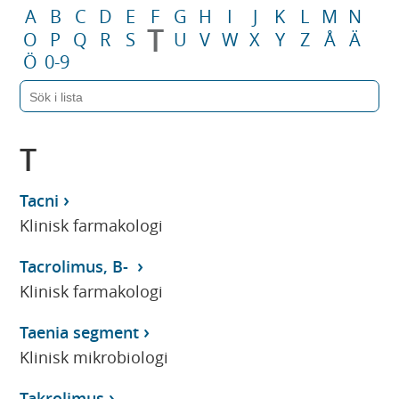
A
B
C
D
E
F
G
H
I
J
K
L
M
N
T
O
P
Q
R
S
U
V
W
X
Y
Z
Å
Ä
Ö
0-9
T
Tacni
Klinisk farmakologi
Tacrolimus, B-
Klinisk farmakologi
Taenia segment
Klinisk mikrobiologi
Takrolimus