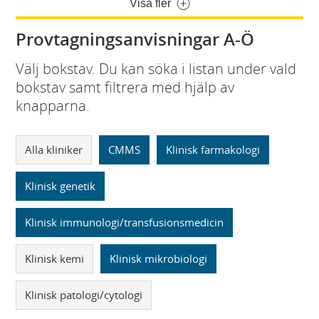
Visa fler
Provtagningsanvisningar A-Ö
Välj bokstav. Du kan söka i listan under vald
bokstav samt filtrera med hjälp av
knapparna.
Alla kliniker
CMMS
Klinisk farmakologi
Klinisk genetik
Klinisk immunologi/transfusionsmedicin
Klinisk kemi
Klinisk mikrobiologi
Klinisk patologi/cytologi