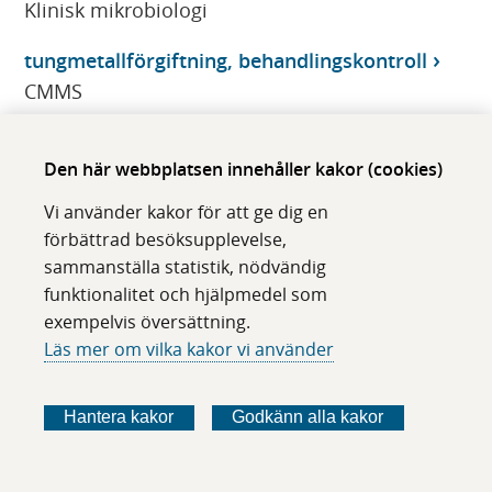
Klinisk mikrobiologi
tungmetallförgiftning, behandlingskontroll
CMMS
Turinabol Depot
Den här webbplatsen innehåller kakor (cookies)
Klinisk farmakologi
Vi använder kakor för att ge dig en
Turner frågeställning
förbättrad besöksupplevelse,
Klinisk genetik
sammanställa statistik, nödvändig
funktionalitet och hjälpmedel som
Twinkle, genetisk diagnostik
exempelvis översättning.
CMMS
Läs mer om vilka kakor vi använder
Twinkle, genetisk diagnostik
CMMS
Hantera kakor
Godkänn alla kakor
TWNK (PEO1), genetisk utredning