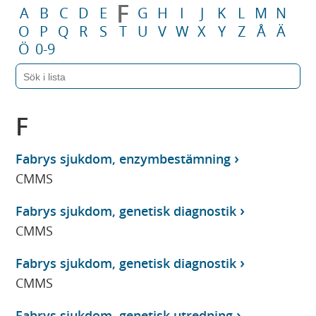
F
A
B
C
D
E
G
H
I
J
K
L
M
N
O
P
Q
R
S
T
U
V
W
X
Y
Z
Å
Ä
Ö
0-9
F
Fabrys sjukdom, enzymbestämning
CMMS
Fabrys sjukdom, genetisk diagnostik
CMMS
Fabrys sjukdom, genetisk diagnostik
CMMS
Fabrys sjukdom, genetisk utredning