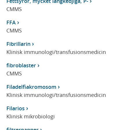
Fettsyror, mycket långkedjiga, P-
CMMS
FFA
CMMS
Fibrillarin
Klinisk immunologi/transfusionsmedicin
fibroblaster
CMMS
Filadelfiakromosom
Klinisk immunologi/transfusionsmedicin
Filarios
Klinisk mikrobiologi
filtrerpapper