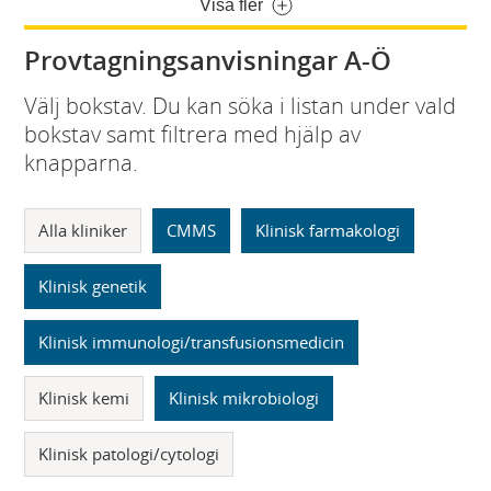
Visa fler
Provtagningsanvisningar A-Ö
Välj bokstav. Du kan söka i listan under vald
bokstav samt filtrera med hjälp av
knapparna.
Alla kliniker
CMMS
Klinisk farmakologi
Klinisk genetik
Klinisk immunologi/transfusionsmedicin
Klinisk kemi
Klinisk mikrobiologi
Klinisk patologi/cytologi