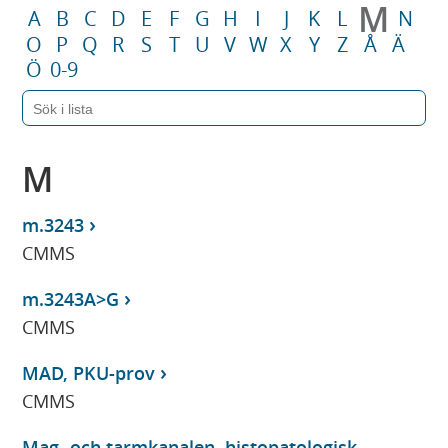
M
A
B
C
D
E
F
G
H
I
J
K
L
N
O
P
Q
R
S
T
U
V
W
X
Y
Z
Å
Ä
Ö
0-9
M
m.3243
CMMS
m.3243A>G
CMMS
MAD, PKU-prov
CMMS
Mag- och tarmkanalen, histopatologisk