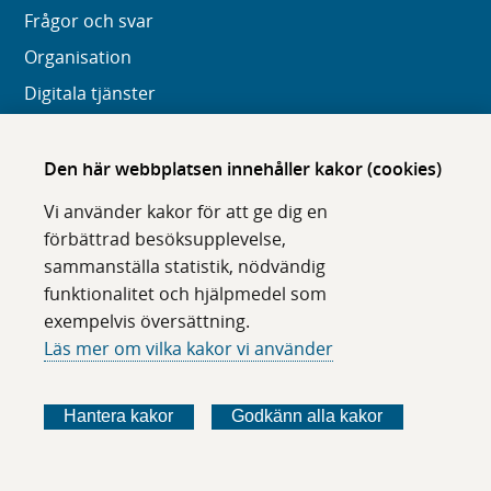
Frågor och svar
Organisation
Digitala tjänster
Om webbplatsen
Den här webbplatsen innehåller kakor (cookies)
Om karolinska.se
Vi använder kakor för att ge dig en
Navigation och hittbarhet
förbättrad besöksupplevelse,
sammanställa statistik, nödvändig
Tillgänglighet
funktionalitet och hjälpmedel som
Om cookies
exempelvis översättning.
Läs mer om vilka kakor vi använder
Följ oss i sociala medier
F
F
F
F
Hantera kakor
Godkänn alla kakor
ö
ö
ö
ö
l
l
l
l
j
j
j
j