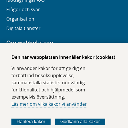
Mottagningar A-Ö
Frågor och svar
Organisation
Digitala tjänster
Om webbplatsen
Om karolinska.se
Den här webbplatsen innehåller kakor (cookies)
Navigation och hittbarhet
Vi använder kakor för att ge dig en
Tillgänglighet
förbättrad besöksupplevelse,
sammanställa statistik, nödvändig
Om cookies
funktionalitet och hjälpmedel som
exempelvis översättning.
Följ oss i sociala medier
Läs mer om vilka kakor vi använder
F
F
F
F
ö
ö
ö
ö
Hantera kakor
Godkänn alla kakor
l
l
l
l