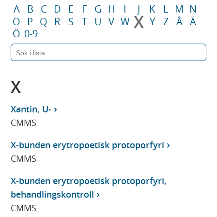
A
B
C
D
E
F
G
H
I
J
K
L
M
N
X
O
P
Q
R
S
T
U
V
W
Y
Z
Å
Ä
Ö
0-9
X
Xantin, U-
CMMS
X-bunden erytropoetisk protoporfyri
CMMS
X-bunden erytropoetisk protoporfyri,
behandlingskontroll
CMMS