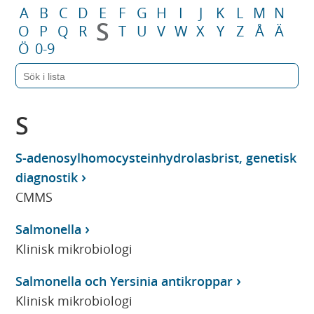
A
B
C
D
E
F
G
H
I
J
K
L
M
N
S
O
P
Q
R
T
U
V
W
X
Y
Z
Å
Ä
Ö
0-9
S
S-adenosylhomocysteinhydrolasbrist, genetisk
diagnostik
CMMS
Salmonella
Klinisk mikrobiologi
Salmonella och Yersinia antikroppar
Klinisk mikrobiologi