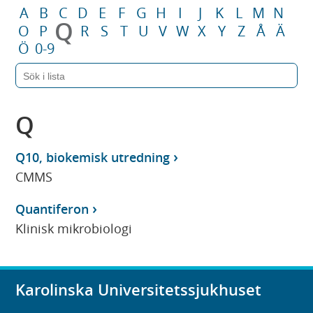
A
B
C
D
E
F
G
H
I
J
K
L
M
N
Q
O
P
R
S
T
U
V
W
X
Y
Z
Å
Ä
Ö
0-9
Q
Q10, biokemisk utredning
CMMS
Quantiferon
Klinisk mikrobiologi
Karolinska Universitetssjukhuset