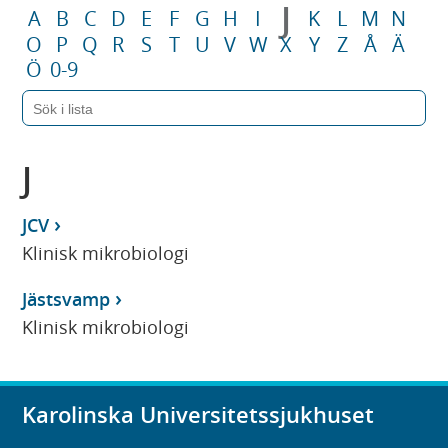
J
A
B
C
D
E
F
G
H
I
K
L
M
N
O
P
Q
R
S
T
U
V
W
X
Y
Z
Å
Ä
Ö
0-9
J
JCV
Klinisk mikrobiologi
Jästsvamp
Klinisk mikrobiologi
Karolinska Universitetssjukhuset