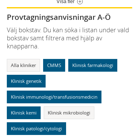
Visa fler
Provtagningsanvisningar A-Ö
Välj bokstav. Du kan söka i listan under vald
bokstav samt filtrera med hjälp av
knapparna.
Alla kliniker
CMMS
Klinisk farmakologi
Klinisk genetik
Klinisk immunologi/transfusionsmedicin
Klinisk kemi
Klinisk mikrobiologi
Klinisk patologi/cytologi