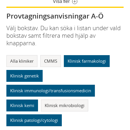
Visa fler
Provtagningsanvisningar A-Ö
Välj bokstav. Du kan söka i listan under vald
bokstav samt filtrera med hjälp av
knapparna.
Alla kliniker
CMMS
Klinisk farmakologi
Klinisk genetik
Klinisk immunologi/transfusionsmedicin
Klinisk kemi
Klinisk mikrobiologi
Klinisk patologi/cytologi