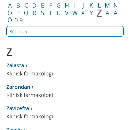
A
B
C
D
E
F
G
H
I
J
K
L
M
N
Z
O
P
Q
R
S
T
U
V
W
X
Y
Å
Ä
Ö
0-9
Z
Zalasta
Klinisk farmakologi
Zarondan
Klinisk farmakologi
Zavicefta
Klinisk farmakologi
Zessly