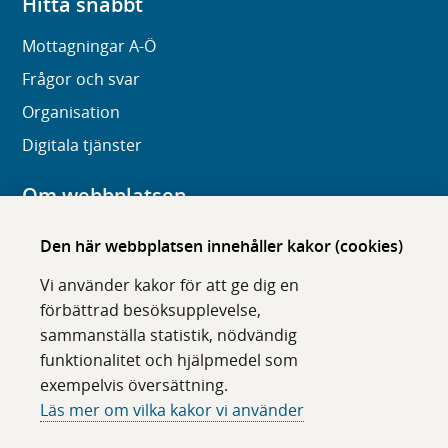
Hitta snabbt
Mottagningar A-Ö
Frågor och svar
Organisation
Digitala tjänster
Om webbplatsen
Om karolinska.se
Den här webbplatsen innehåller kakor (cookies)
Navigation och hittbarhet
Vi använder kakor för att ge dig en
Tillgänglighet
förbättrad besöksupplevelse,
sammanställa statistik, nödvändig
Om cookies
funktionalitet och hjälpmedel som
exempelvis översättning.
Följ oss i sociala medier
Läs mer om vilka kakor vi använder
F
F
F
F