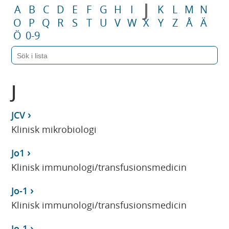
J
A
B
C
D
E
F
G
H
I
K
L
M
N
O
P
Q
R
S
T
U
V
W
X
Y
Z
Å
Ä
Ö
0-9
J
JCV
Klinisk mikrobiologi
Jo1
Klinisk immunologi/transfusionsmedicin
Jo-1
Klinisk immunologi/transfusionsmedicin
Jo-1