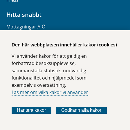
Press
Hitta snabbt
Mottagningar A-Ö
Frågor och svar
Den här webbplatsen innehåller kakor (cookies)
Organisation
Digitala tjänster
Vi använder kakor för att ge dig en
förbättrad besöksupplevelse,
Om webbplatsen
sammanställa statistik, nödvändig
funktionalitet och hjälpmedel som
Om karolinska.se
exempelvis översättning.
Navigation och hittbarhet
Läs mer om vilka kakor vi använder
Tillgänglighet
Om cookies
Hantera kakor
Godkänn alla kakor
Följ oss i sociala medier