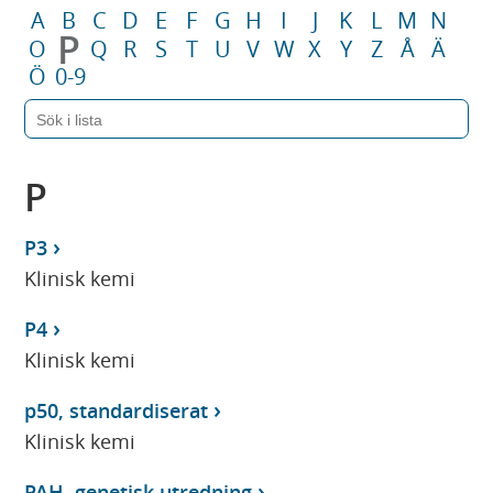
A
B
C
D
E
F
G
H
I
J
K
L
M
N
P
O
Q
R
S
T
U
V
W
X
Y
Z
Å
Ä
Ö
0-9
P
P3
Klinisk kemi
P4
Klinisk kemi
p50, standardiserat
Klinisk kemi
PAH, genetisk utredning