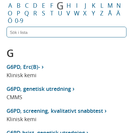
G
A
B
C
D
E
F
H
I
J
K
L
M
N
O
P
Q
R
S
T
U
V
W
X
Y
Z
Å
Ä
Ö
0-9
G
G6PD, Erc(B)-
Klinisk kemi
G6PD, genetisk utredning
CMMS
G6PD, screening, kvalitativt snabbtest
Klinisk kemi
G6PD-brist, genetisk utredning