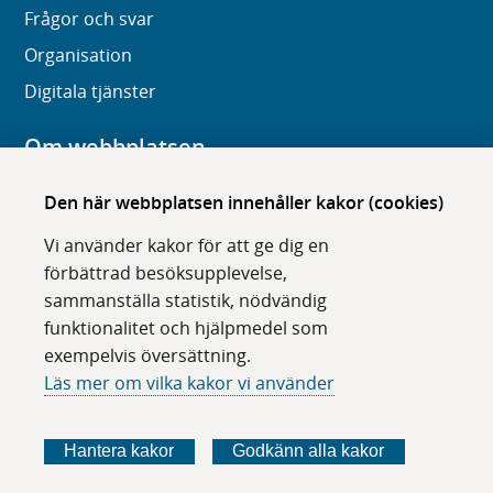
Frågor och svar
Organisation
Digitala tjänster
Om webbplatsen
Om karolinska.se
Den här webbplatsen innehåller kakor (cookies)
Navigation och hittbarhet
Vi använder kakor för att ge dig en
Tillgänglighet
förbättrad besöksupplevelse,
sammanställa statistik, nödvändig
Om cookies
funktionalitet och hjälpmedel som
exempelvis översättning.
Följ oss i sociala medier
Läs mer om vilka kakor vi använder
F
F
F
F
ö
ö
ö
ö
Hantera kakor
Godkänn alla kakor
l
l
l
l
j
j
j
j