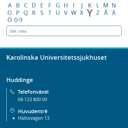
A
B
C
D
E
F
G
H
I
J
K
L
M
N
Y
O
P
Q
R
S
T
U
V
W
X
Z
Å
Ä
Ö
0-9
Karolinska Universitetssjukhuset
Huddinge
Telefonväxel
08-123 800 00
Huvudentré
Hälsovägen 13