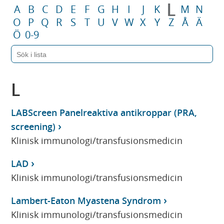
L
A
B
C
D
E
F
G
H
I
J
K
M
N
O
P
Q
R
S
T
U
V
W
X
Y
Z
Å
Ä
Ö
0-9
L
LABScreen Panelreaktiva antikroppar (PRA,
screening)
Klinisk immunologi/transfusionsmedicin
LAD
Klinisk immunologi/transfusionsmedicin
Lambert-Eaton Myastena Syndrom
Klinisk immunologi/transfusionsmedicin