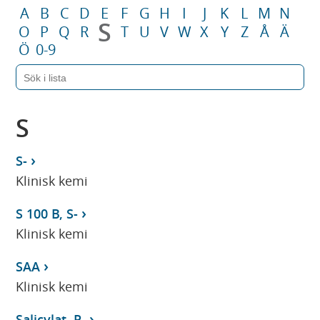
A
B
C
D
E
F
G
H
I
J
K
L
M
N
S
O
P
Q
R
T
U
V
W
X
Y
Z
Å
Ä
Ö
0-9
S
S-
Klinisk kemi
S 100 B, S-
Klinisk kemi
SAA
Klinisk kemi
Salicylat, P-