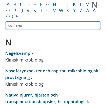
N
A
B
C
D
E
F
G
H
I
J
K
L
M
O
P
Q
R
S
T
U
V
W
X
Y
Z
Å
Ä
Ö
0-9
N
Nagelsvamp
Klinisk mikrobiologi
Nasofarynxsekret och aspirat, mikrobiologisk
provtagning
Klinisk mikrobiologi
Nativa njurar, hjärtan och
transplantationsbiopsier, histopatologisk