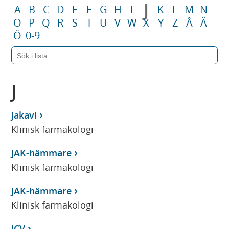
J
A
B
C
D
E
F
G
H
I
K
L
M
N
O
P
Q
R
S
T
U
V
W
X
Y
Z
Å
Ä
Ö
0-9
J
Jakavi
Klinisk farmakologi
JAK-hämmare
Klinisk farmakologi
JAK-hämmare
Klinisk farmakologi
JCV