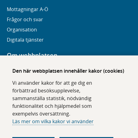
Mottagningar A-Ö
Frågor och svar
Organisation
Digitala tjänster
Om webbplatsen
Om karolinska.se
Den här webbplatsen innehåller kakor (cookies)
Navigation och hittbarhet
Vi använder kakor för att ge dig en
Tillgänglighet
förbättrad besöksupplevelse,
sammanställa statistik, nödvändig
Om cookies
funktionalitet och hjälpmedel som
exempelvis översättning.
Följ oss i sociala medier
Läs mer om vilka kakor vi använder
F
F
F
F
ö
ö
ö
ö