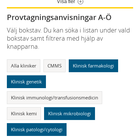
Visa fler
Provtagningsanvisningar A-Ö
Välj bokstav. Du kan söka i listan under vald
bokstav samt filtrera med hjälp av
knapparna.
Alla kliniker
CMMS
Klinisk farmakologi
Klinisk genetik
Klinisk immunologi/transfusionsmedicin
Klinisk kemi
Klinisk mikrobiologi
Klinisk patologi/cytologi