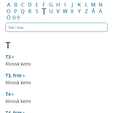
A
B
C
D
E
F
G
H
I
J
K
L
M
N
T
O
P
Q
R
S
U
V
W
X
Y
Z
Å
Ä
Ö
0-9
T
T3
Klinisk kemi
T3, fritt
Klinisk kemi
T4
Klinisk kemi
T4, fritt