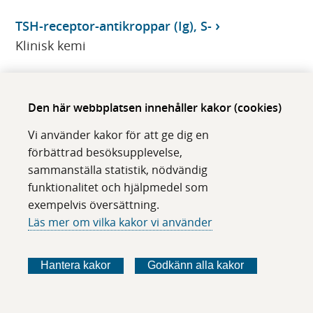
TSH-receptor-antikroppar (Ig), S-
Klinisk kemi
TSH-receptor-stimulerande immunglobuliner
Klinisk kemi
Den här webbplatsen innehåller kakor (cookies)
TSI (TSHR-stim Ig), S-
Vi använder kakor för att ge dig en
Klinisk kemi
förbättrad besöksupplevelse,
sammanställa statistik, nödvändig
T-TID
funktionalitet och hjälpmedel som
Klinisk kemi
exempelvis översättning.
Läs mer om vilka kakor vi använder
Tumör molekylärpatologi
Klinisk patologi/cytologi
Hantera kakor
Godkänn alla kakor
tungmetallförgiftning, behandlingskontroll
CMMS