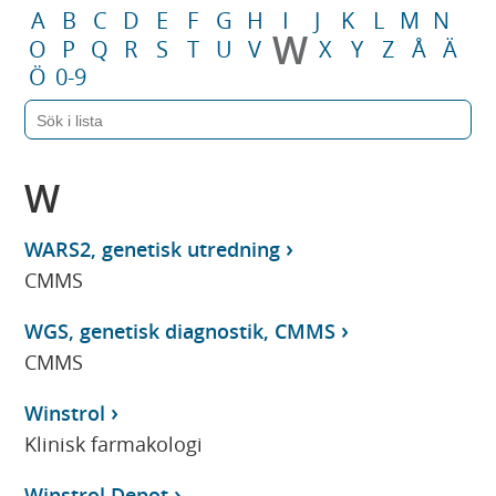
A
B
C
D
E
F
G
H
I
J
K
L
M
N
W
O
P
Q
R
S
T
U
V
X
Y
Z
Å
Ä
Ö
0-9
W
WARS2, genetisk utredning
CMMS
WGS, genetisk diagnostik, CMMS
CMMS
Winstrol
Klinisk farmakologi
Winstrol Depot