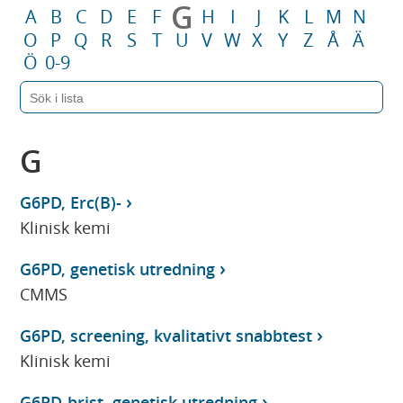
G
A
B
C
D
E
F
H
I
J
K
L
M
N
O
P
Q
R
S
T
U
V
W
X
Y
Z
Å
Ä
Ö
0-9
G
G6PD, Erc(B)-
Klinisk kemi
G6PD, genetisk utredning
CMMS
G6PD, screening, kvalitativt snabbtest
Klinisk kemi
G6PD-brist, genetisk utredning