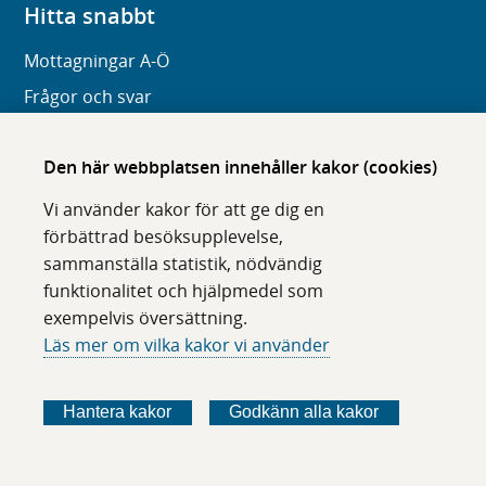
Hitta snabbt
Mottagningar A-Ö
Frågor och svar
Organisation
Den här webbplatsen innehåller kakor (cookies)
Digitala tjänster
Vi använder kakor för att ge dig en
Om webbplatsen
förbättrad besöksupplevelse,
sammanställa statistik, nödvändig
Om karolinska.se
funktionalitet och hjälpmedel som
Navigation och hittbarhet
exempelvis översättning.
Tillgänglighet
Läs mer om vilka kakor vi använder
Om cookies
Hantera kakor
Godkänn alla kakor
Följ oss i sociala medier
F
F
F
F